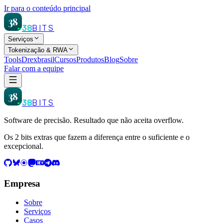
Ir para o conteúdo principal
38
38
BITS
Serviços
Tokenização & RWA
Tools
Drexbrasil
Cursos
Produtos
Blog
Sobre
Falar com a equipe
38
38
BITS
Software de precisão. Resultado que não aceita overflow.
Os 2 bits extras que fazem a diferença entre o suficiente e o
excepcional.
Empresa
Sobre
Serviços
Casos