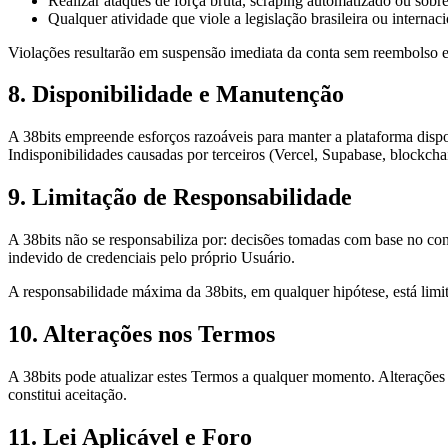
Realizar ataques de força bruta, scraping automatizado ou sobr
Qualquer atividade que viole a legislação brasileira ou internaci
Violações resultarão em suspensão imediata da conta sem reembolso 
8. Disponibilidade e Manutenção
A 38bits empreende esforços razoáveis para manter a plataforma disp
Indisponibilidades causadas por terceiros (Vercel, Supabase, blockchai
9. Limitação de Responsabilidade
A 38bits não se responsabiliza por: decisões tomadas com base no con
indevido de credenciais pelo próprio Usuário.
A responsabilidade máxima da 38bits, em qualquer hipótese, está limi
10. Alterações nos Termos
A 38bits pode atualizar estes Termos a qualquer momento. Alterações 
constitui aceitação.
11. Lei Aplicável e Foro