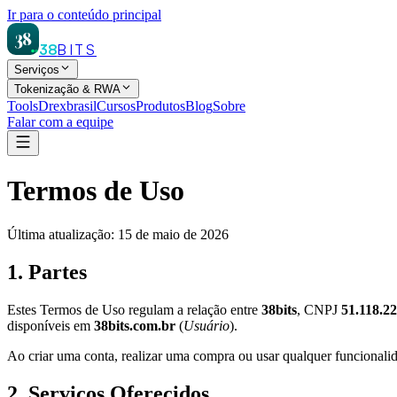
Ir para o conteúdo principal
38
38
BITS
Serviços
Tokenização & RWA
Tools
Drexbrasil
Cursos
Produtos
Blog
Sobre
Falar com a equipe
Termos de Uso
Última atualização: 15 de maio de 2026
1. Partes
Estes Termos de Uso regulam a relação entre
38bits
, CNPJ
51.118.2
disponíveis em
38bits.com.br
(
Usuário
).
Ao criar uma conta, realizar uma compra ou usar qualquer funcionalida
2. Serviços Oferecidos