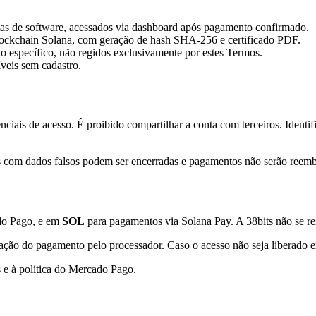
ntas de software, acessados via dashboard após pagamento confirmado.
lockchain Solana, com geração de hash SHA-256 e certificado PDF.
to específico, não regidos exclusivamente por estes Termos.
íveis sem cadastro.
nciais de acesso. É proibido compartilhar a conta com terceiros. Ident
s com dados falsos podem ser encerradas e pagamentos não serão reemb
do Pago, e em
SOL
para pagamentos via Solana Pay. A 38bits não se re
ção do pagamento pelo processador. Caso o acesso não seja liberado e
 e à política do Mercado Pago.