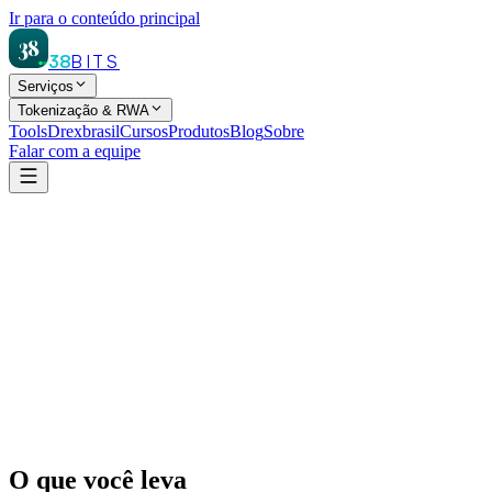
Ir para o conteúdo principal
38
38
BITS
Serviços
Tokenização & RWA
Tools
Drexbrasil
Cursos
Produtos
Blog
Sobre
Falar com a equipe
Pagar R$ 197 via PIX
O que você leva