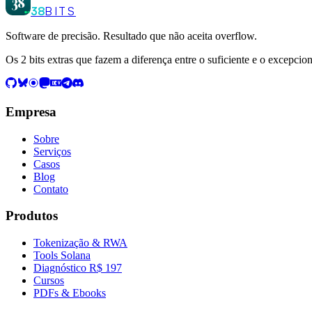
38
38
BITS
Software de precisão. Resultado que não aceita overflow.
Os 2 bits extras que fazem a diferença entre o suficiente e o excepcion
Empresa
Sobre
Serviços
Casos
Blog
Contato
Produtos
Tokenização & RWA
Tools Solana
Diagnóstico R$ 197
Cursos
PDFs & Ebooks