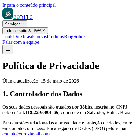
Ir para o conteúdo principal
38
38
BITS
Serviços
Tokenização & RWA
Tools
Drexbrasil
Cursos
Produtos
Blog
Sobre
Falar com a equipe
Política de Privacidade
Última atualização: 15 de maio de 2026
1. Controlador dos Dados
Os seus dados pessoais são tratados por
38bits
, inscrita no CNPJ
sob o nº
51.118.229/0001-66
, com sede em Salvador, Bahia, Brasil.
Para questões relacionadas a privacidade e proteção de dados, entre
em contato com nosso Encarregado de Dados (DPO) pelo e-mail
contato@drexbrasil.com
.