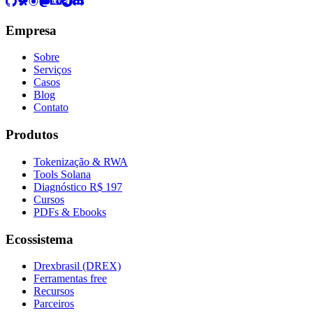
Empresa
Sobre
Serviços
Casos
Blog
Contato
Produtos
Tokenização & RWA
Tools Solana
Diagnóstico R$ 197
Cursos
PDFs & Ebooks
Ecossistema
Drexbrasil (DREX)
Ferramentas free
Recursos
Parceiros