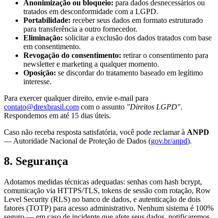
Anonimização ou bloqueio:
para dados desnecessários ou
tratados em desconformidade com a LGPD.
Portabilidade:
receber seus dados em formato estruturado
para transferência a outro fornecedor.
Eliminação:
solicitar a exclusão dos dados tratados com base
em consentimento.
Revogação do consentimento:
retirar o consentimento para
newsletter e marketing a qualquer momento.
Oposição:
se discordar do tratamento baseado em legítimo
interesse.
Para exercer qualquer direito, envie e-mail para
contato@drexbrasil.com
com o assunto
"Direitos LGPD"
.
Respondemos em até 15 dias úteis.
Caso não receba resposta satisfatória, você pode reclamar à
ANPD
— Autoridade Nacional de Proteção de Dados (
gov.br/anpd
).
8. Segurança
Adotamos medidas técnicas adequadas: senhas com hash bcrypt,
comunicação via HTTPS/TLS, tokens de sessão com rotação, Row
Level Security (RLS) no banco de dados, e autenticação de dois
fatores (TOTP) para acesso administrativo. Nenhum sistema é 100%
seguro — em caso de incidente que afete seus dados, notificaremos