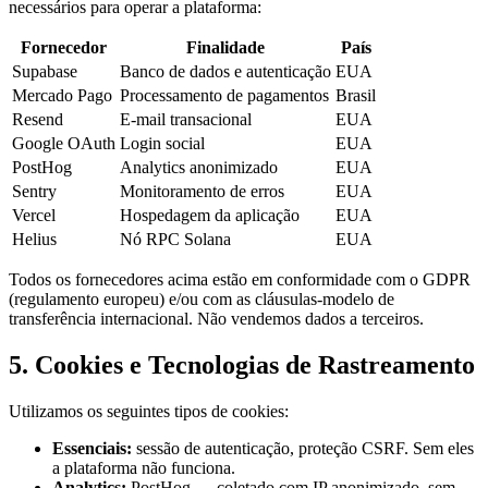
necessários para operar a plataforma:
Fornecedor
Finalidade
País
Supabase
Banco de dados e autenticação
EUA
Mercado Pago
Processamento de pagamentos
Brasil
Resend
E-mail transacional
EUA
Google OAuth
Login social
EUA
PostHog
Analytics anonimizado
EUA
Sentry
Monitoramento de erros
EUA
Vercel
Hospedagem da aplicação
EUA
Helius
Nó RPC Solana
EUA
Todos os fornecedores acima estão em conformidade com o GDPR
(regulamento europeu) e/ou com as cláusulas-modelo de
transferência internacional. Não vendemos dados a terceiros.
5. Cookies e Tecnologias de Rastreamento
Utilizamos os seguintes tipos de cookies:
Essenciais:
sessão de autenticação, proteção CSRF. Sem eles
a plataforma não funciona.
Analytics:
PostHog — coletado com IP anonimizado, sem