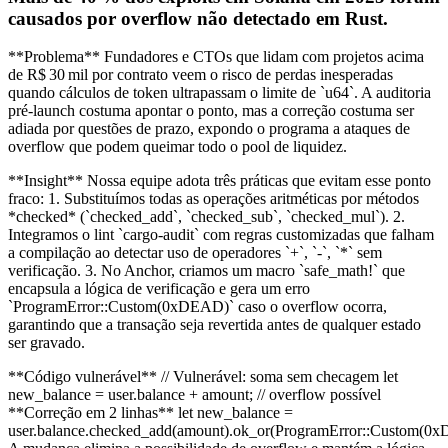
causados por overflow não detectado em Rust.
**Problema** Fundadores e CTOs que lidam com projetos acima
de R$ 30 mil por contrato veem o risco de perdas inesperadas
quando cálculos de token ultrapassam o limite de `u64`. A auditoria
pré‑launch costuma apontar o ponto, mas a correção costuma ser
adiada por questões de prazo, expondo o programa a ataques de
overflow que podem queimar todo o pool de liquidez.
**Insight** Nossa equipe adota três práticas que evitam esse ponto
fraco: 1. Substituímos todas as operações aritméticas por métodos
*checked* (`checked_add`, `checked_sub`, `checked_mul`). 2.
Integramos o lint `cargo-audit` com regras customizadas que falham
a compilação ao detectar uso de operadores `+`, `-`, `*` sem
verificação. 3. No Anchor, criamos um macro `safe_math!` que
encapsula a lógica de verificação e gera um erro
`ProgramError::Custom(0xDEAD)` caso o overflow ocorra,
garantindo que a transação seja revertida antes de qualquer estado
ser gravado.
**Código vulnerável** // Vulnerável: soma sem checagem let
new_balance = user.balance + amount; // overflow possível
**Correção em 2 linhas** let new_balance =
user.balance.checked_add(amount).ok_or(ProgramError::Custom(0