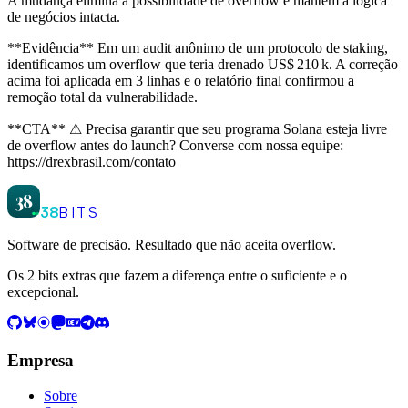
A mudança elimina a possibilidade de overflow e mantém a lógica
de negócios intacta.
**Evidência** Em um audit anônimo de um protocolo de staking,
identificamos um overflow que teria drenado US$ 210 k. A correção
acima foi aplicada em 3 linhas e o relatório final confirmou a
remoção total da vulnerabilidade.
**CTA** ⚠ Precisa garantir que seu programa Solana esteja livre
de overflow antes do launch? Converse com nossa equipe:
https://drexbrasil.com/contato
38
38
BITS
Software de precisão. Resultado que não aceita overflow.
Os 2 bits extras que fazem a diferença entre o suficiente e o
excepcional.
Empresa
Sobre