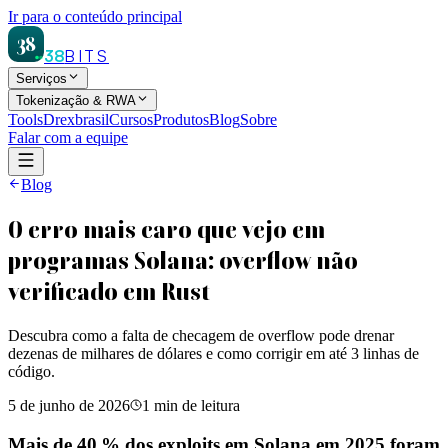
Ir para o conteúdo principal
38
38
BITS
Serviços
Tokenização & RWA
Tools
Drexbrasil
Cursos
Produtos
Blog
Sobre
Falar com a equipe
Blog
O erro mais caro que vejo em
programas Solana: overflow não
verificado em Rust
Descubra como a falta de checagem de overflow pode drenar
dezenas de milhares de dólares e como corrigir em até 3 linhas de
código.
5 de junho de 2026
1
min de leitura
Mais de 40 % dos exploits em Solana em 2025 foram