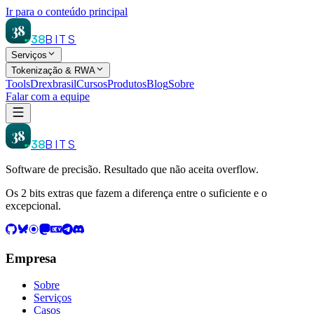
Ir para o conteúdo principal
38
38
BITS
Serviços
Tokenização & RWA
Tools
Drexbrasil
Cursos
Produtos
Blog
Sobre
Falar com a equipe
38
38
BITS
Software de precisão. Resultado que não aceita overflow.
Os 2 bits extras que fazem a diferença entre o suficiente e o
excepcional.
Empresa
Sobre
Serviços
Casos